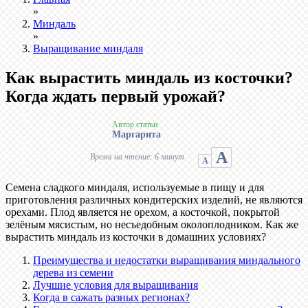
»
Миндаль
»
Выращивание миндаля
Как вырастить миндаль из косточки?
Когда ждать первый урожай?
Автор статьи
Маргарита
А
Время на чтение: 6 минут
А
Семена сладкого миндаля, используемые в пищу и для
приготовления различных кондитерских изделий, не являются
орехами. Плод является не орехом, а косточкой, покрытой
зелёным мясистым, но несъедобным околоплодником. Как же
вырастить миндаль из косточки в домашних условиях?
Преимущества и недостатки выращивания миндального
дерева из семени
Лучшие условия для выращивания
Когда в сажать разных регионах?