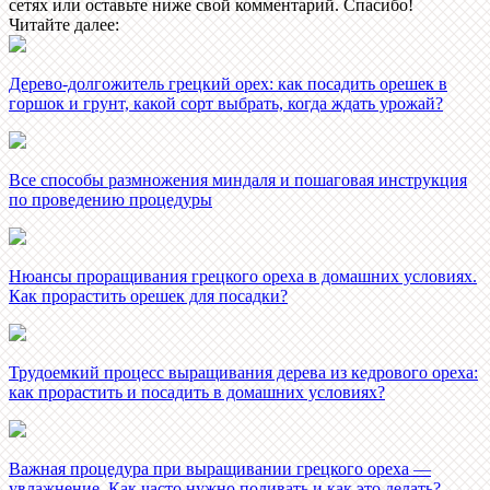
сетях или оставьте ниже свой комментарий. Спасибо!
Читайте далее:
Дерево-долгожитель грецкий орех: как посадить орешек в
горшок и грунт, какой сорт выбрать, когда ждать урожай?
Все способы размножения миндаля и пошаговая инструкция
по проведению процедуры
Нюансы проращивания грецкого ореха в домашних условиях.
Как прорастить орешек для посадки?
Трудоемкий процесс выращивания дерева из кедрового ореха:
как прорастить и посадить в домашних условиях?
Важная процедура при выращивании грецкого ореха —
увлажнение. Как часто нужно поливать и как это делать?