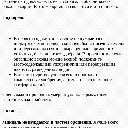
растениями должно быть не глубоким, чтобы не задеть
боковые корни. В это же время избавляются и от сорняков.
Подкормка
В первый год жизни растение не нуждается в
подкормке, если почва, в которую были посеяны семена
или пересажены сеянцы, выращенные в домашних
условиях, была до этого удобрена. В противном случае
окрепшие всходы можно весной подкормить
азотосодержащими удобрениями или перепревшим
навозом, разведённым водой.
В летний период лучше всего использовать
комплексные удобрения, а осенью — содержащие
фосфор и калий.
Очень важно проводить умеренную подкормку, иначе
растение может заболеть.
Полив
Миндаль не нуждается в частом орошении.
Лучше всего
растения поливать 1 раз в неделю, но обильно.