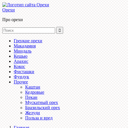
Орехи
Про орехи
Грецкие орехи
Макадамия
Миндаль
Кешью
Арахис
Кокос
Фисташки
Фундук
Прочее
Каштан
Кедровые
Пекан
Мускатный орех
Бразильский орех
Желуди
Польза и вред
Главная