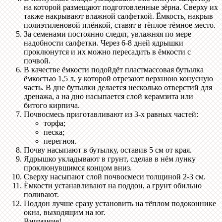
на которой размещают подготовленные зёрна. Сверху их
также накрывают влажной салфеткой. Ёмкость, накрыв
полиэтиленовой плёнкой, ставят в тёплое тёмное место.
За семенами постоянно следят, увлажняя по мере
надобности салфетки. Через 6-8 дней ядрышки
проклюнутся и их можно пересадить в ёмкости с
почвой.
В качестве ёмкости подойдёт пластмассовая бутылка
ёмкостью 1,5 л, у которой отрезают верхнюю конусную
часть. В дне бутылки делается несколько отверстий для
дренажа, а на дно насыпается слой керамзита или
битого кирпича.
Почвосмесь приготавливают из 3-х равных частей:
торфа;
песка;
перегноя.
Почву насыпают в бутылку, оставив 5 см от края.
Ядрышко укладывают в грунт, сделав в нём лунку
проклюнувшимся концом вниз.
Сверху насыпают слой почвосмеси толщиной 2-3 см.
Ёмкости устанавливают на поддон, а грунт обильно
поливают.
Поддон лучше сразу установить на тёплом подоконнике
окна, выходящим на юг.
Внимание!