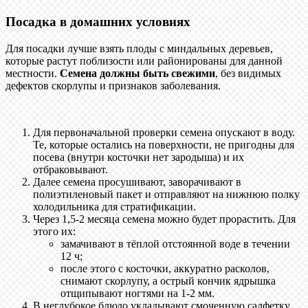
Посадка в домашних условиях
Для посадки лучше взять плоды с миндальных деревьев,
которые растут поблизости или районированы для данной
местности.
Семена должны быть свежими
, без видимых
дефектов скорлупы и признаков заболевания.
Для первоначальной проверки семена опускают в воду.
Те, которые остались на поверхности, не пригодны для
посева (внутри косточки нет зародыша) и их
отбраковывают.
Далее семена просушивают, заворачивают в
полиэтиленовый пакет и отправляют на нижнюю полку
холодильника для стратификации.
Через 1,5-2 месяца семена можно будет прорастить. Для
этого их:
замачивают в тёплой отстоянной воде в течении
12 ч;
после этого с косточки, аккуратно расколов,
снимают скорлупу, а острый кончик ядрышка
отщипывают ногтями на 1-2 мм.
В неглубокое блюдо укладывают смоченную салфетку,