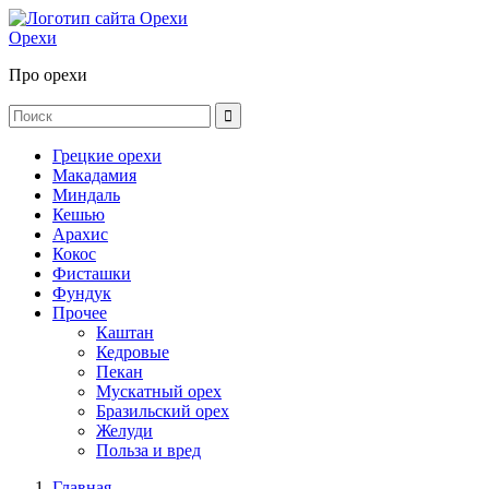
Орехи
Про орехи
Грецкие орехи
Макадамия
Миндаль
Кешью
Арахис
Кокос
Фисташки
Фундук
Прочее
Каштан
Кедровые
Пекан
Мускатный орех
Бразильский орех
Желуди
Польза и вред
Главная