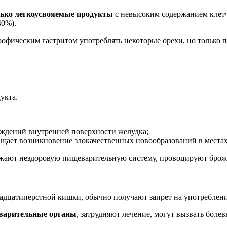
лько легкоусвояемые продукты
с невысоким содержанием клетч
40%).
офическим гастритом употреблять некоторые орехи, но только п
укта.
еждений внутренней поверхности желудка;
щает возникновение злокачественных новообразований в местах
ужают нездоровую пищеварительную систему, провоцируют брожен
адцатиперстной кишки, обычно получают запрет на употреблени
варительные органы
, затрудняют лечение, могут вызвать боле