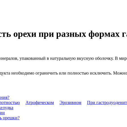
ть орехи при разных формах г
нералов, упакованный в натуральную вкусную оболочку. В мире 
дукта необходимо ограничить или полностью исключить. Можно 
ания?
лотностью
Атрофическом
Эрозивном
При гастродуоденит
желудка
нии
ь орешки?