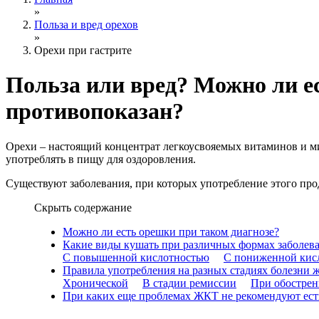
»
Польза и вред орехов
»
Орехи при гастрите
Польза или вред? Можно ли ес
противопоказан?
Орехи – настоящий концентрат легкоусвояемых витаминов и ми
употреблять в пищу для оздоровления.
Существуют заболевания, при которых употребление этого про
Скрыть содержание
Можно ли есть орешки при таком диагнозе?
Какие виды кушать при различных формах заболев
С повышенной кислотностью
С пониженной кис
Правила употребления на разных стадиях болезни 
Хронической
В стадии ремиссии
При обостре
При каких еще проблемах ЖКТ не рекомендуют ест