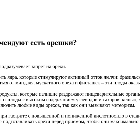
мендуют есть орешки?
одразумевает запрет на орехи.
ь ядра, которые стимулируют активный отток желчи: бразильск
ться от миндаля, мускатного ореха и фисташек – эти плоды ока
родукты, которые излишне раздражают пищеварительные органы
ют плоды с высоким содержанием углеводов и сахаров: кешью, 
лючить любые виды орехов, так как они вызывают метеоризм.
 при гастрите с повышенной и пониженной кислотностью в стад
 подготавливать орехи перед приемом, чтобы они максимально 