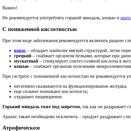
Важно!
Не рекомендуется употреблять горький миндаль, кешью и
арах
С пониженной кислотностью
При этом виде заболевания рекомендуется включать рацион сл
кокос
– обладает наиболее мягкой структурой, легко пер
грецкий
– снабжает организм белками, которые при данн
мускатный
– стимулирует синтез соляной кислоты в же
кешью
– снабжает организм полезными микроэлементами
При гастрите с пониженной кислотностью не рекомендуется уп
негативно сказываются на функционировании желудка;
еще сильнее понижают кислотность;
ухудшают пищеварение.
Горький миндаль тоже под запретом,
так как он раздражает с
Арахис также необходимо исключить – продукт раздражает сл
Атрофическом