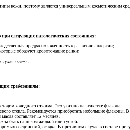
 типы кожи, поэтому является универсальным косметическим сре
о при следующих патологических состояниях:
ледственная предрасположенность к развитию аллергии;
которые образуют кровоточащие ранки;
 сухая экзема.
ющим требованиям:
тодом холодного отжима. Это указано на этикетке флакона.
невого стекла. Рекомендуется приобретать небольшие флаконы. 
 масла составляет 12 месяцев.
лжна быть слишком жидкой или густой.
воримых соединений, осадка. В противном случае в составе прис