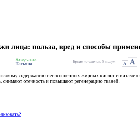
жи лица: польза, вред и способы примен
Автор статьи
А
Время на чтение: 9 минут
А
Татьяна
я высокому содержанию ненасыщенных жирных кислот и витами
ть, снимают отечность и повышают регенерацию тканей.
льзовать?