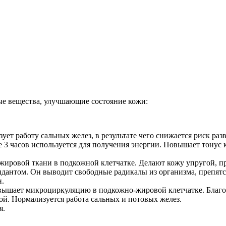
ые вещества, улучшающие состояние кожи:
зует работу сальных желез, в результате чего снижается риск раз
ие 3 часов используется для получения энергии. Повышает тону
 жировой ткани в подкожной клетчатке. Делают кожу упругой, 
идантом. Он выводит свободные радикалы из организма, препятс
н.
овышает микроциркуляцию в подкожно-жировой клетчатке. Благо
ой. Нормализуется работа сальных и потовых желез.
я.