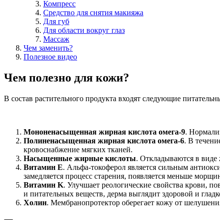
Компресс
Средство для снятия макияжа
Для губ
Для области вокруг глаз
Массаж
Чем заменить?
Полезное видео
Чем полезно для кожи?
В состав растительного продукта входят следующие питательн
Мононенасыщенная жирная кислота омега-9
. Нормали
Полиненасыщенная жирная кислота омега-6
. В течен
кровоснабжение мягких тканей.
Насыщенные жирные кислоты
. Откладываются в виде
Витамин E
. Альфа-токоферол является сильным антиокс
замедляется процесс старения, появляется меньше морщи
Витамин K
. Улучшает реологические свойства крови, п
и питательных веществ, дерма выглядит здоровой и гладк
Холин
. Мембранопротектор оберегает кожу от шелушени