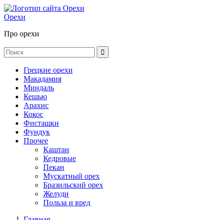
Орехи
Про орехи
Грецкие орехи
Макадамия
Миндаль
Кешью
Арахис
Кокос
Фисташки
Фундук
Прочее
Каштан
Кедровые
Пекан
Мускатный орех
Бразильский орех
Желуди
Польза и вред
Главная