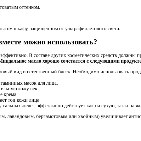
лтоватым оттенком.
рытом шкафу, защищенном от ультрафиолетового света.
вместе можно использовать?
е эффективно. В составе других косметических средств должны
Миндальное масло хорошо сочетается с следующими продукт
оровый вид и естественный блеск. Необходимо использовать про
витаминных масок для лица.
тельную кожу век.
е крема.
ает тон кожи лица.
у сальных желез, эффективно действует как на сухую, так и на ж
, лавандовым, бергамотовым или хвойным) увеличивает антиок