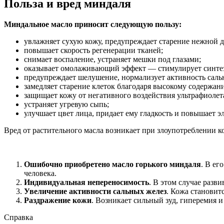
Польза и вред миндаля
Миндальное масло приносит следующую пользу:
увлажняет сухую кожу, предупреждает старение нежной д
повышает скорость регенерации тканей;
снимает воспаление, устраняет мешки под глазами;
оказывает омолаживающий эффект — стимулирует синтез 
предупреждает шелушение, нормализует активность саль
замедляет старение клеток благодаря высокому содержан
защищает кожу от негативного воздействия ультрафиолет
устраняет угревую сыпь;
улучшает цвет лица, придает ему гладкость и повышает э
Вред от растительного масла возникает при злоупотреблении 
Ошибочно приобретено масло горького миндаля
. В ег
человека.
Индивидуальная непереносимость
. В этом случае разв
Увеличение активности сальных желез
. Кожа становит
Раздражение кожи
. Возникает сильный зуд, гиперемия 
Справка