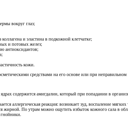
ермы вокруг глаз;
коллагена и эластина в подкожной клетчатке;
ных и потовых желез;
ию антиоксидантов;
а;
ластичность кожи.
косметическими средствами на его основе или при неправильном
о ядрах содержится амигдалин, который при попадании в органи
ивается аллергическая реакция: возникает зуд, воспаление мягки
ся жирной. По утрам можно ощутить избыток кожного сала в обла
и гнойники.