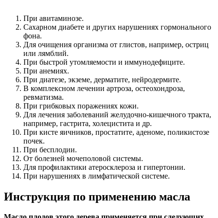
При авитаминозе.
Сахарном диабете и других нарушениях гормонального
фона.
Для очищения организма от глистов, например, остриц
или лямблий.
При быстрой утомляемости и иммунодефиците.
При анемиях.
При диатезе, экземе, дерматите, нейродермите.
В комплексном лечении артроза, остеохондроза,
ревматизма.
При грибковых поражениях кожи.
Для лечения заболеваний желудочно-кишечного тракта,
например, гастрита, холецистита и др.
При кисте яичников, простатите, аденоме, поликистозе
почек.
При бесплодии.
От болезней мочеполовой системы.
Для профилактики атеросклероза и гипертонии.
При нарушениях в лимфатической системе.
Инструкция по применению масла
Масло плодов этого дерева применяется при следующих