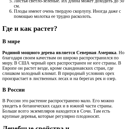
Листья светло-зеленые. Их длина может доходить до 50
см.
Плоды имеют очень твердую скорлупу. Иногда даже с
помощью молотка ее трудно расколоть.
Где и как растет?
В мире
Родиной мощного дерева является Северная Америка
. Но
благодаря своим качествам он широко распространился по
миру. В США черный орех распространен не юге страны. В
Европе он растет везде, кроме скандинавских стран, где
слишком холодный климат. В природный условиях орех
произрастает в лиственных лесах и на берегах рек и озер.
В России
В России это растение распространено мало. Его можно
увидеть в ботанических садах и в южной части страны.
Больше всего экземпляров находится в Сочи. Там есть
крупные деревья, которые регулярно плодоносят.
Лечебные свойства и