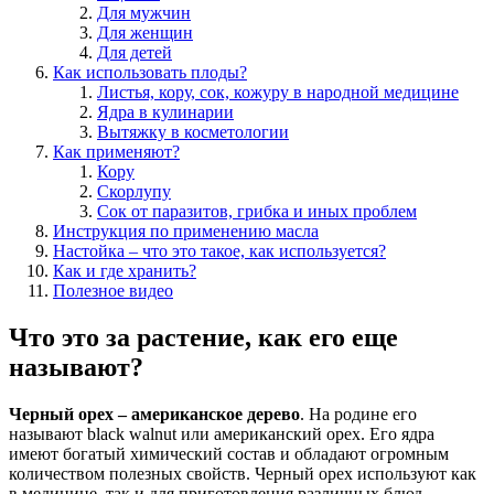
Для мужчин
Для женщин
Для детей
Как использовать плоды?
Листья, кору, сок, кожуру в народной медицине
Ядра в кулинарии
Вытяжку в косметологии
Как применяют?
Кору
Скорлупу
Сок от паразитов, грибка и иных проблем
Инструкция по применению масла
Настойка – что это такое, как используется?
Как и где хранить?
Полезное видео
Что это за растение, как его еще
называют?
Черный орех – американское дерево
. На родине его
называют black walnut или американский орех. Его ядра
имеют богатый химический состав и обладают огромным
количеством полезных свойств. Черный орех используют как
в медицине, так и для приготовления различных блюд.