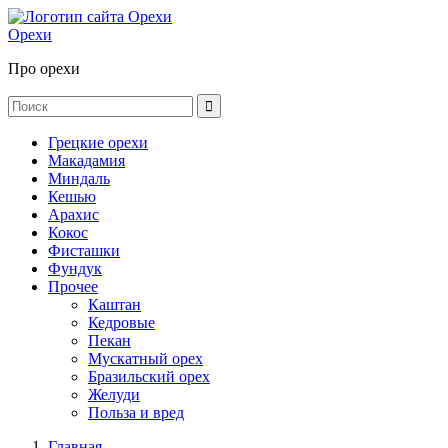
Орехи
Про орехи
Грецкие орехи
Макадамия
Миндаль
Кешью
Арахис
Кокос
Фисташки
Фундук
Прочее
Каштан
Кедровые
Пекан
Мускатный орех
Бразильский орех
Желуди
Польза и вред
Главная