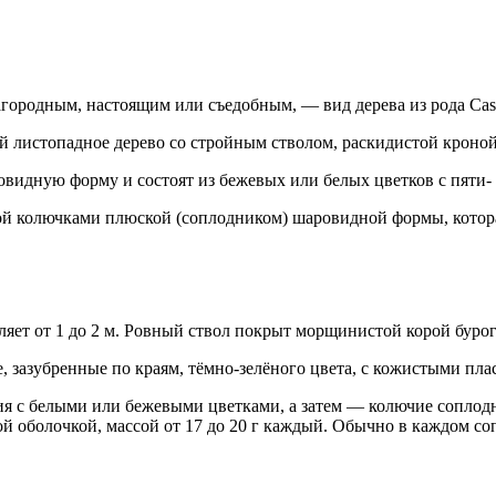
агородным, настоящим или съедобным, — вид дерева из рода Cast
 листопадное дерево со стройным стволом, раскидистой кроной
овидную форму и состоят из бежевых или белых цветков с пяти
й колючками плюской (соплодником) шаровидной формы, которая
вляет от 1 до 2 м. Ровный ствол покрыт морщинистой корой бурог
 зазубренные по краям, тёмно-зелёного цвета, с кожистыми пла
тия с белыми или бежевыми цветками, а затем — колючие сопло
й оболочкой, массой от 17 до 20 г каждый. Обычно в каждом соп