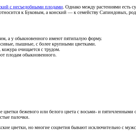
кий с несъедобными плодами
. Однако между растениями есть с
 относится к Буковым, а конский — к семейству Сапиндовых, ро
угим, а у обыкновенного имеют пятипалую форму.
расивые, пышные, с более крупными цветками.
 кожура очищается с трудом.
ают плодам обыкновенного.
 цветки бежевого или белого цвета с восьми- и пятичленными 
истые палочки.
жские цветки, но многие соцветия бывают исключительно с муж