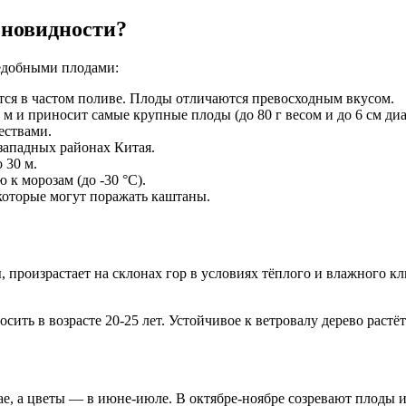
зновидности?
едобными плодами:
ется в частом поливе. Плоды отличаются превосходным вкусом.
 м и приносит самые крупные плоды (до 80 г весом и до 6 см ди
ествами.
западных районах Китая.
 30 м.
к морозам (до -30 °С).
которые могут поражать каштаны.
 произрастает на склонах гор в условиях тёплого и влажного к
носить в возрасте 20-25 лет. Устойчивое к ветровалу дерево рас
мае, а цветы — в июне-июле. В октябре-ноябре созревают плоды