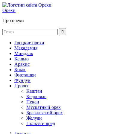
Орехи
Про орехи
Грецкие орехи
Макадамия
Миндаль
Кешью
Арахис
Кокос
Фисташки
Фундук
Прочее
Каштан
Кедровые
Пекан
Мускатный орех
Бразильский орех
Желуди
Польза и вред
Главная