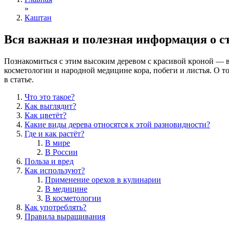
»
Каштан
Вся важная и полезная информация о 
Познакомиться с этим высоким деревом с красивой кроной — в
косметологии и народной медицине кора, побеги и листья. О т
в статье.
Что это такое?
Как выглядит?
Как цветёт?
Какие виды дерева относятся к этой разновидности?
Где и как растёт?
В мире
В России
Польза и вред
Как используют?
Применение орехов в кулинарии
В медицине
В косметологии
Как употреблять?
Правила выращивания