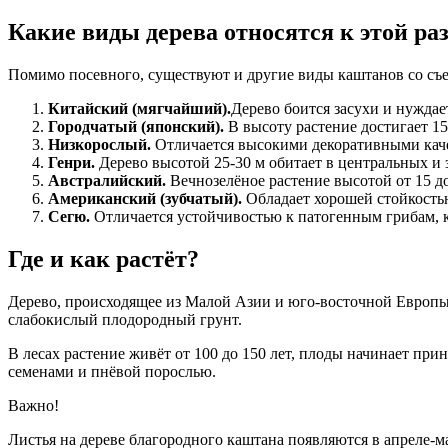
Какие виды дерева относятся к этой ра
Помимо посевного, существуют и другие виды каштанов со съ
Китайский (мягчайший).
Дерево боится засухи и нужда
Городчатый (японский).
В высоту растение достигает 15
Низкорослый.
Отличается высокими декоративными кач
Генри.
Дерево высотой 25-30 м обитает в центральных и 
Австралийский.
Вечнозелёное растение высотой от 15 до
Американский (зубчатый).
Обладает хорошей стойкостью 
Сегю.
Отличается устойчивостью к патогенным грибам, 
Где и как растёт?
Дерево, происходящее из Малой Азии и юго-восточной Европы,
слабокислый плодородный грунт.
В лесах растение живёт от 100 до 150 лет, плоды начинает при
семенами и пнёвой порослью.
Важно!
Листья на дереве благородного каштана появляются в апреле-