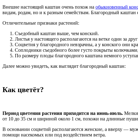
Внешне настоящий каштан очень похож на
обыкновенный конс
видам, родам, но и к разным семействам. Благородный каштан
Отличительные признаки растений:
Съедобный каштан выше, чем конский.
Листья у настоящего располагаются на ветке один за др
Соцветия у благородного невзрачны, а у конского они к
Соплодники съедобного более густо покрыты колючками,
По размеру плоды благородного каштана немного уступ
Далее можно увидеть, как выглядит благородный каштан:
Как цветёт?
Период цветения растения приходится на июнь-июль.
Мелкие
от 10 до 35 см и шириной около 1 см, похожи на длинные пуш
В основании соцветий располагаются женские, а вверху — му
помощи насекомых или под воздействием ветра.