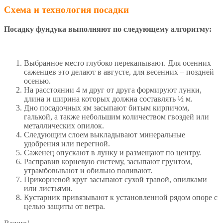
Схема и технология посадки
Посадку фундука выполняют по следующему алгоритму:
Выбранное место глубоко перекапывают. Для осенних
саженцев это делают в августе, для весенних – поздней
осенью.
На расстоянии 4 м друг от друга формируют лунки,
длина и ширина которых должна составлять ½ м.
Дно посадочных ям засыпают битым кирпичом,
галькой, а также небольшим количеством гвоздей или
металлических опилок.
Следующим слоем выкладывают минеральные
удобрения или перегной.
Саженец опускают в лунку и размещают по центру.
Расправив корневую систему, засыпают грунтом,
утрамбовывают и обильно поливают.
Прикорневой круг засыпают сухой травой, опилками
или листьями.
Кустарник привязывают к установленной рядом опоре с
целью защиты от ветра.