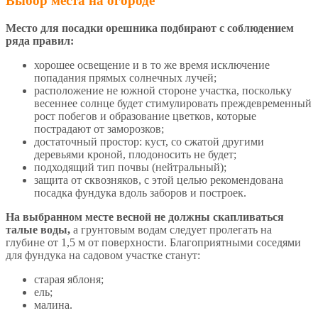
Выбор места на огороде
Место для посадки орешника подбирают с соблюдением
ряда правил:
хорошее освещение и в то же время исключение
попадания прямых солнечных лучей;
расположение не южной стороне участка, поскольку
весеннее солнце будет стимулировать преждевременный
рост побегов и образование цветков, которые
пострадают от заморозков;
достаточный простор: куст, со сжатой другими
деревьями кроной, плодоносить не будет;
подходящий тип почвы (нейтральный);
защита от сквозняков, с этой целью рекомендована
посадка фундука вдоль заборов и построек.
На выбранном месте весной не должны скапливаться
талые воды,
а грунтовым водам следует пролегать на
глубине от 1,5 м от поверхности. Благоприятными соседями
для фундука на садовом участке станут:
старая яблоня;
ель;
малина.