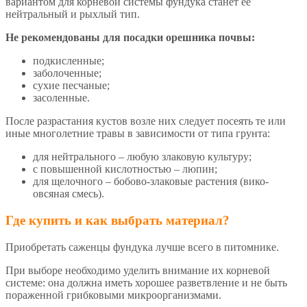
вариантом для корневой системы фундука станет ее
нейтральный и рыхлый тип.
Не рекомендованы для посадки орешника почвы:
подкисленные;
заболоченные;
сухие песчаные;
засоленные.
После разрастания кустов возле них следует посеять те или
иные многолетние травы в зависимости от типа грунта:
для нейтрального – любую злаковую культуру;
с повышенной кислотностью – люпин;
для щелочного – бобово-злаковые растения (вико-
овсяная смесь).
Где купить и как выбрать материал?
Приобретать саженцы фундука лучше всего в питомнике.
При выборе необходимо уделить внимание их корневой
системе: она должна иметь хорошее разветвление и не быть
пораженной грибковыми микроорганизмами.