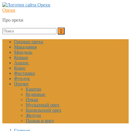
Орехи
Про орехи
Грецкие орехи
Макадамия
Миндаль
Кешью
Арахис
Кокос
Фисташки
Фундук
Прочее
Каштан
Кедровые
Пекан
Мускатный орех
Бразильский орех
Желуди
Польза и вред
Главная