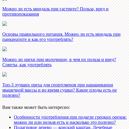
Можно ли есть миндаль при гастрите? Польза, вред и
противопоказания
Основы правильного питания. Можно ли есть миндаль при
панкреатите и как его употреблять?
Можно ли орехи при молочнице, в чем их польза и вред?
Советы, как употреблять
Топ-3 лучших ореха для спортсменов при наращивании
мышечной массы и во время сушки? Какие плоды есть не
полезно?
Вам также может быть интересно:
Особенности употребления при подагре грецких орехов:
можно ли или нельзя есть и насколько это полезно?
Подагровое дерево — конский каштан. Лечебные