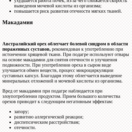
ухудшается работа почек, из-за чего снижается скорость
выведения мочевой кислоты из организма;
повышается риск развития отечности мягких тканей.
Макадамия
Австралийский орех облегчает болевой синдром в области
пораженных суставов,
рекомендован к употреблению при
истончении хрящевой ткани. При подагре используют отвары
на основе макадамии для снятия отечности и улучшения
подвижности. При употреблении ореха в сыром виде
улучшается обмен веществ, процесс микроциркуляции
суставных капсул. Благодаря этому облегчается выведение
минеральных отложений и мочевой кислоты из организма.
Вред от макадамии при подагре наблюдается при
злоупотреблении продуктом. Прием большого количества
орехов приводит к следующим негативным эффектам:
запору;
развитию аллергической реакции;
диспепсическим расстройствам;
отечности.