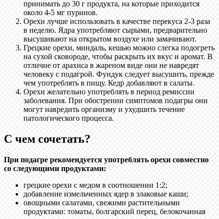
принимать до 30 г продукта, на которые приходится
около 4-5 мг пуринов.
Орехи лучше использовать в качестве перекуса 2-3 раза
в неделю. Ядра употребляют сырыми, предварительно
высушивают на открытом воздухе или замачивают.
Грецкие орехи, миндаль, кешью можно слегка подогреть
на сухой сковороде, чтобы раскрыть их вкус и аромат. В
отличие от арахиса в жареном виде они не навредят
человеку с подагрой. Фундук следует высушить, прежде
чем употреблять в пищу. Кедр добавляют в салаты.
Орехи желательно употреблять в период ремиссии
заболевания. При обострении симптомов подагры они
могут навредить организму и ухудшить течение
патологического процесса.
С чем сочетать?
При подагре рекомендуется употреблять орехи совместно
со следующими продуктами:
грецкие орехи с медом в соотношении 1:2;
добавление измельченных ядер в злаковые каши;
овощными салатами, свежими растительными
продуктами: томаты, болгарский перец, белокочанная