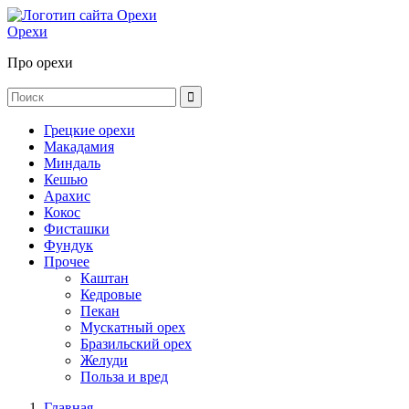
Орехи
Про орехи
Грецкие орехи
Макадамия
Миндаль
Кешью
Арахис
Кокос
Фисташки
Фундук
Прочее
Каштан
Кедровые
Пекан
Мускатный орех
Бразильский орех
Желуди
Польза и вред
Главная