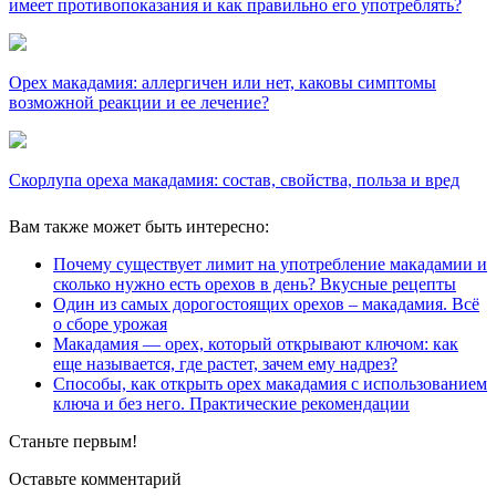
имеет противопоказания и как правильно его употреблять?
Орех макадамия: аллергичен или нет, каковы симптомы
возможной реакции и ее лечение?
Скорлупа ореха макадамия: состав, свойства, польза и вред
Вам также может быть интересно:
Почему существует лимит на употребление макадамии и
сколько нужно есть орехов в день? Вкусные рецепты
Один из самых дорогостоящих орехов – макадамия. Всё
о сборе урожая
Макадамия — орех, который открывают ключом: как
еще называется, где растет, зачем ему надрез?
Способы, как открыть орех макадамия с использованием
ключа и без него. Практические рекомендации
Станьте первым!
Оставьте комментарий