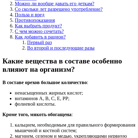
Можно ли вообще давать его деткам?
Со скольки лет разрешено употребление?
Польза и вред
Противопоказания
Как выбрать продукт?
С чем можно сочетать?
Как добавить в рацион?
Первый раз
Во второй и последующие разы
Какие вещества в составе особенно
влияют на организм?
В составе орехов большое количество
:
ненасыщенных жирных кислот;
витаминов A, B, C, E, PP;
фолиевой кислоты.
Кроме того, мякоть обогащена
:
кальцием, необходимым для правильного формирования
мышечной и костной систем;
магнием, селеном и медью, укрепляющими нервную