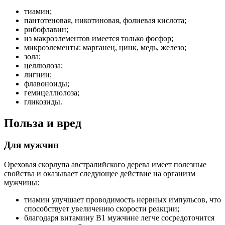
тиамин;
пантотеновая, никотиновая, фолиевая кислота;
рибофлавин;
из макроэлементов имеется только фосфор;
микроэлементы: марганец, цинк, медь, железо;
зола;
целлюлоза;
лигнин;
флавоноиды;
гемицеллюлоза;
гликозиды.
Польза и вред
Для мужчин
Ореховая скорлупа австралийского дерева имеет полезные
свойства и оказывает следующее действие на организм
мужчины:
тиамин улучшает проводимость нервных импульсов, что
способствует увеличению скорости реакции;
благодаря витамину B1 мужчине легче сосредоточится