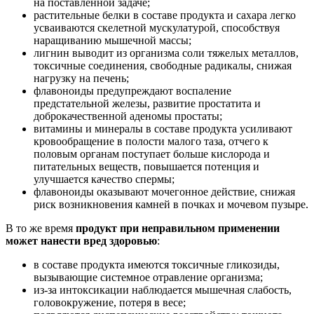
на поставленной задаче;
растительные белки в составе продукта и сахара легко
усваиваются скелетной мускулатурой, способствуя
наращиванию мышечной массы;
лигнин выводит из организма соли тяжелых металлов,
токсичные соединения, свободные радикалы, снижая
нагрузку на печень;
флавоноиды предупреждают воспаление
предстательной железы, развитие простатита и
доброкачественной аденомы простаты;
витамины и минералы в составе продукта усиливают
кровообращение в полости малого таза, отчего к
половым органам поступает больше кислорода и
питательных веществ, повышается потенция и
улучшается качество спермы;
флавоноиды оказывают мочегонное действие, снижая
риск возникновения камней в почках и мочевом пузыре.
В то же время
продукт при неправильном применении
может нанести вред здоровью
:
в составе продукта имеются токсичные гликозиды,
вызывающие системное отравление организма;
из-за интоксикации наблюдается мышечная слабость,
головокружение, потеря в весе;