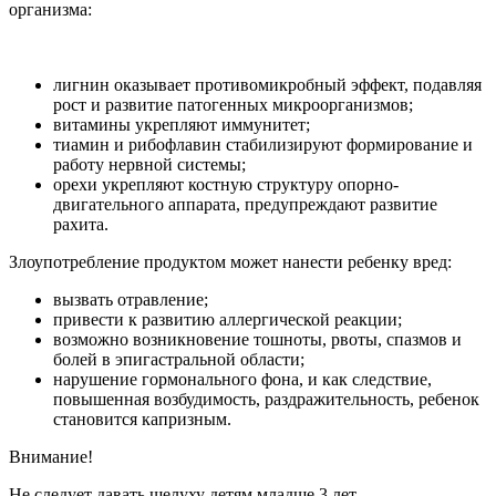
организма:
лигнин оказывает противомикробный эффект, подавляя
рост и развитие патогенных микроорганизмов;
витамины укрепляют иммунитет;
тиамин и рибофлавин стабилизируют формирование и
работу нервной системы;
орехи укрепляют костную структуру опорно-
двигательного аппарата, предупреждают развитие
рахита.
Злоупотребление продуктом может нанести ребенку вред:
вызвать отравление;
привести к развитию аллергической реакции;
возможно возникновение тошноты, рвоты, спазмов и
болей в эпигастральной области;
нарушение гормонального фона, и как следствие,
повышенная возбудимость, раздражительность, ребенок
становится капризным.
Внимание!
Не следует давать шелуху детям младше 3 лет.