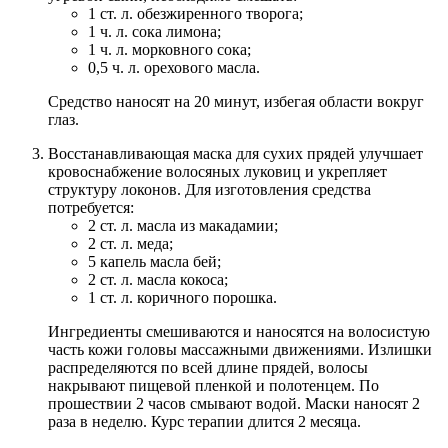
1 ст. л. обезжиренного творога;
1 ч. л. сока лимона;
1 ч. л. морковного сока;
0,5 ч. л. орехового масла.
Средство наносят на 20 минут, избегая области вокруг
глаз.
Восстанавливающая маска для сухих прядей улучшает
кровоснабжение волосяных луковиц и укрепляет
структуру локонов. Для изготовления средства
потребуется:
2 ст. л. масла из макадамии;
2 ст. л. меда;
5 капель масла бей;
2 ст. л. масла кокоса;
1 ст. л. коричного порошка.
Ингредиенты смешиваются и наносятся на волосистую
часть кожи головы массажными движениями. Излишки
распределяются по всей длине прядей, волосы
накрывают пищевой пленкой и полотенцем. По
прошествии 2 часов смывают водой. Маски наносят 2
раза в неделю. Курс терапии длится 2 месяца.