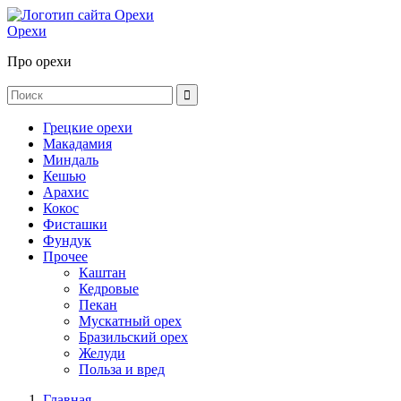
Орехи
Про орехи
Грецкие орехи
Макадамия
Миндаль
Кешью
Арахис
Кокос
Фисташки
Фундук
Прочее
Каштан
Кедровые
Пекан
Мускатный орех
Бразильский орех
Желуди
Польза и вред
Главная