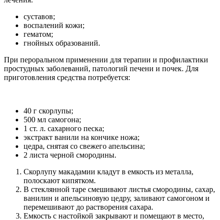
суставов;
воспалений кожи;
гематом;
гнойных образований.
При пероральном применении для терапии и профилактики
простудных заболеваний, патологий печени и почек. Для
приготовления средства потребуется:
40 г скорлупы;
500 мл самогона;
1 ст. л. сахарного песка;
экстракт ванили на кончике ножа;
цедра, снятая со свежего апельсина;
2 листа черной смородины.
Скорлупу макадамии кладут в емкость из металла,
полоскают кипятком.
В стеклянной таре смешивают листья смородины, сахар,
ванилин и апельсиновую цедру, заливают самогоном и
перемешивают до растворения сахара.
Емкость с настойкой закрывают и помещают в место,