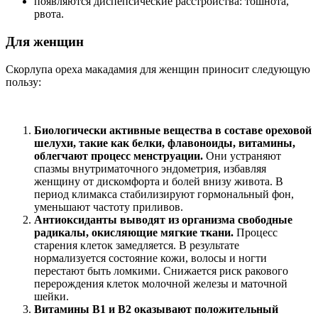
появляются диспепсические расстройства: тошнота,
рвота.
Для женщин
Скорлупа ореха макадамия для женщин приносит следующую
пользу:
Биологически активные вещества в составе ореховой
шелухи, такие как белки, флавоноиды, витамины,
облегчают процесс менструации.
Они устраняют
спазмы внутриматочного эндометрия, избавляя
женщину от дискомфорта и болей внизу живота. В
период климакса стабилизируют гормональный фон,
уменьшают частоту приливов.
Антиоксиданты выводят из организма свободные
радикалы, окисляющие мягкие ткани.
Процесс
старения клеток замедляется. В результате
нормализуется состояние кожи, волосы и ногти
перестают быть ломкими. Снижается риск ракового
перерождения клеток молочной железы и маточной
шейки.
Витамины B1 и B2 оказывают положительный