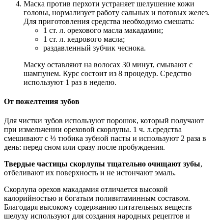
Маска против перхоти устраняет шелушение кожи
головы, нормализует работу сальных и потовых желез.
Для приготовления средства необходимо смешать:
1 ст. л. орехового масла макадамии;
1 ст. л. кедрового масла;
раздавленный зубчик чеснока.
Маску оставляют на волосах 30 минут, смывают с
шампунем. Курс состоит из 8 процедур. Средство
используют 1 раз в неделю.
От пожелтения зубов
Для чистки зубов используют порошок, который получают
при измельчении ореховой скорлупы. 1 ч. л.средства
смешивают с ⅓ тюбика зубной пасты и используют 2 раза в
день: перед сном или сразу после пробуждения.
Твердые частицы скорлупы тщательно очищают зубы
,
отбеливают их поверхность и не истончают эмаль.
Скорлупа орехов макадамия отличается высокой
калорийностью и богатым поливитаминным составом.
Благодаря высокому содержанию питательных веществ
шелуху используют для создания народных рецептов и