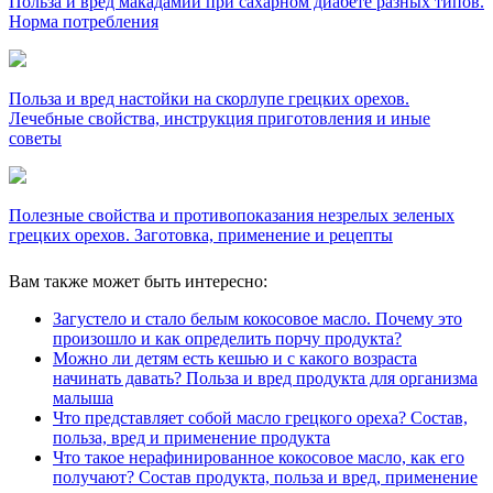
Польза и вред макадамии при сахарном диабете разных типов.
Норма потребления
Польза и вред настойки на скорлупе грецких орехов.
Лечебные свойства, инструкция приготовления и иные
советы
Полезные свойства и противопоказания незрелых зеленых
грецких орехов. Заготовка, применение и рецепты
Вам также может быть интересно:
Загустело и стало белым кокосовое масло. Почему это
произошло и как определить порчу продукта?
Можно ли детям есть кешью и с какого возраста
начинать давать? Польза и вред продукта для организма
малыша
Что представляет собой масло грецкого ореха? Состав,
польза, вред и применение продукта
Что такое нерафинированное кокосовое масло, как его
получают? Состав продукта, польза и вред, применение