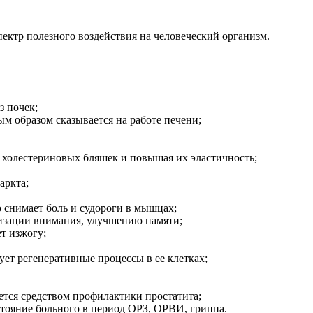
ектр полезного воздействия на человеческий организм.
з почек;
ым образом сказывается на работе печени;
т холестериновых бляшек и повышая их эластичность;
аркта;
 снимает боль и судороги в мышцах;
визации внимания, улучшению памяти;
т изжогу;
ет регенеративные процессы в ее клетках;
ется средством профилактики простатита;
тояние больного в период ОРЗ, ОРВИ, гриппа.