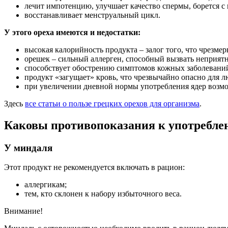
лечит импотенцию, улучшает качество спермы, борется с
восстанавливает менструальный цикл.
У этого ореха имеются и недостатки:
высокая калорийность продукта – залог того, что чрезме
орешек – сильный аллерген, способный вызвать неприят
способствует обострению симптомов кожных заболевани
продукт «загущает» кровь, что чрезвычайно опасно для 
при увеличении дневной нормы употребления ядер возмо
Здесь
все статьи о пользе грецких орехов для организма
.
Каковы противопоказания к употребле
У миндаля
Этот продукт не рекомендуется включать в рацион:
аллергикам;
тем, кто склонен к набору избыточного веса.
Внимание!