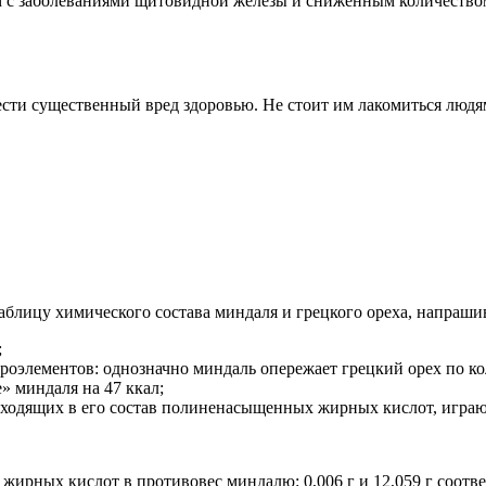
м с заболеваниями щитовидной железы и сниженным количеств
ести существенный вред здоровью. Не стоит им лакомиться людя
таблицу химического состава миндаля и грецкого ореха, напраш
;
акроэлементов: однозначно миндаль опережает грецкий орех по
» миндаля на 47 ккал;
 входящих в его состав полиненасыщенных жирных кислот, игра
6 жирных кислот в противовес миндалю: 0,006 г и 12,059 г соотв