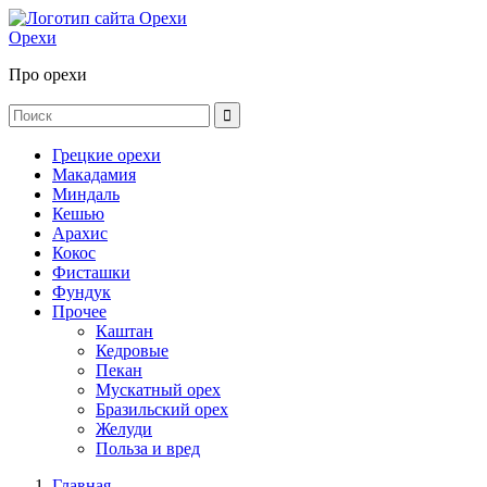
Орехи
Про орехи
Грецкие орехи
Макадамия
Миндаль
Кешью
Арахис
Кокос
Фисташки
Фундук
Прочее
Каштан
Кедровые
Пекан
Мускатный орех
Бразильский орех
Желуди
Польза и вред
Главная