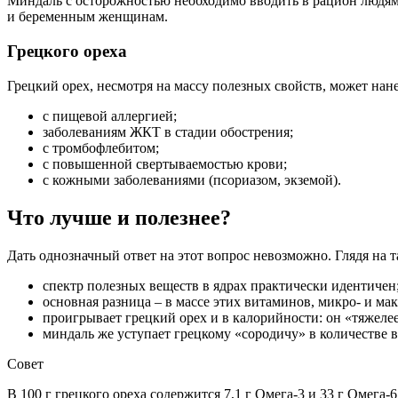
Миндаль с осторожностью необходимо вводить в рацион людя
и беременным женщинам.
Грецкого ореха
Грецкий орех, несмотря на массу полезных свойств, может нан
с пищевой аллергией;
заболеваниям ЖКТ в стадии обострения;
с тромбофлебитом;
с повышенной свертываемостью крови;
с кожными заболеваниями (псориазом, экземой).
Что лучше и полезнее?
Дать однозначный ответ на этот вопрос невозможно. Глядя на 
спектр полезных веществ в ядрах практически идентичен
основная разница – в массе этих витаминов, микро- и м
проигрывает грецкий орех и в калорийности: он «тяжелее
миндаль же уступает грецкому «сородичу» в количестве
Совет
В 100 г грецкого ореха содержится 7,1 г Омега-3 и 33 г Омега-