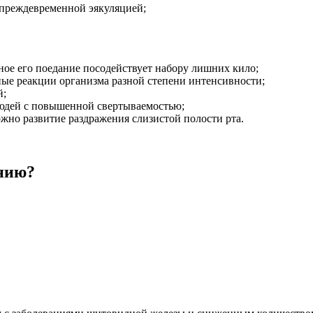
 преждевременной эякуляцией;
рное его поедание посодействует набору лишних кило;
ные реакции организма разной степени интенсивности;
й;
людей с повышенной свертываемостью;
жно развитие раздражения слизистой полости рта.
нию?