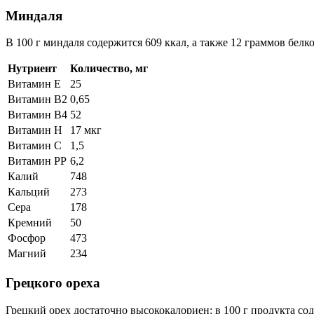
Миндаля
В 100 г миндаля содержится 609 ккал, а также 12 граммов белк
Нутриент
Количество, мг
Витамин Е
25
Витамин В2
0,65
Витамин В4
52
Витамин Н
17 мкг
Витамин С
1,5
Витамин РР
6,2
Калий
748
Кальций
273
Сера
178
Кремний
50
Фосфор
473
Магний
234
Грецкого ореха
Грецкий орех достаточно высококалориен: в 100 г продукта со