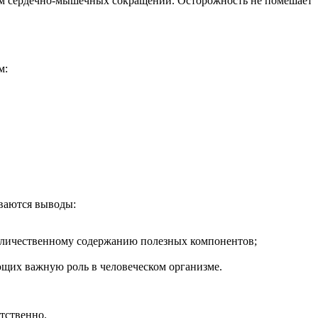
ом сердечно-мышечных сокращений. Осторожность не помешает
м:
иваются выводы:
 количественному содержанию полезных компонентов;
ющих важную роль в человеческом организме.
етственно.