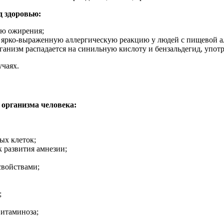
д здоровью:
ию ожирения;
 ярко-выраженную аллергическую реакцию у людей с пищевой ал
рганизм распадается на синильную кислоту и бензальдегид, упо
учаях.
 организма человека:
ых клеток;
к развития амнезии;
свойствами;
;
витаминоза;