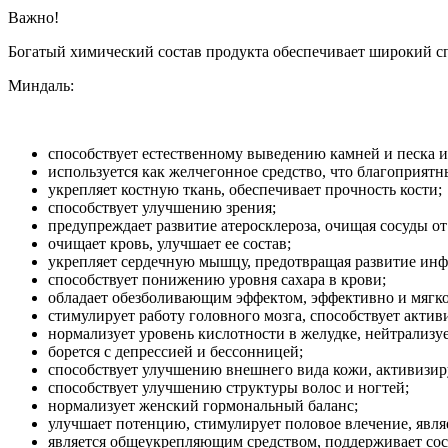
Важно!
Богатый химический состав продукта обеспечивает широкий сп
Миндаль:
способствует естественному выведению камней и песка и
используется как желчегонное средство, что благоприятн
укрепляет костную ткань, обеспечивает прочность кости;
способствует улучшению зрения;
предупреждает развитие атеросклероза, очищая сосуды о
очищает кровь, улучшает ее состав;
укрепляет сердечную мышцу, предотвращая развитие инф
способствует понижению уровня сахара в крови;
обладает обезболивающим эффектом, эффективно и мягко
стимулирует работу головного мозга, способствует акти
нормализует уровень кислотности в желудке, нейтрализуе
борется с депрессией и бессонницей;
способствует улучшению внешнего вида кожи, активизиру
способствует улучшению структуры волос и ногтей;
нормализует женский гормональный баланс;
улучшает потенцию, стимулирует половое влечение, явля
является общеукрепляющим средством, поддерживает сос