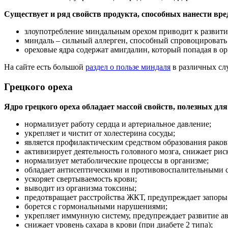
Существует и ряд свойств продукта, способных нанести вре
злоупотребление миндальным орехом приводит к развит
миндаль – сильный аллерген, способный спровоцировать
ореховые ядра содержат амигдалин, который попадая в о
На сайте есть большой
раздел о пользе миндаля
в различных сл
Грецкого ореха
Ядро грецкого ореха обладает массой свойств, полезных для
нормализует работу сердца и артериальное давление;
укрепляет и чистит от холестерина сосуды;
является профилактическим средством образования раков
активизирует деятельность головного мозга, снижает рис
нормализует метаболические процессы в организме;
обладает антисептическими и противовоспалительными 
ускоряет свертываемость крови;
выводит из организма токсины;
предотвращает расстройства ЖКТ, предупреждает запоры
борется с гормональными нарушениями;
укрепляет иммунную систему, предупреждает развитие а
снижает уровень сахара в крови (при диабете 2 типа);