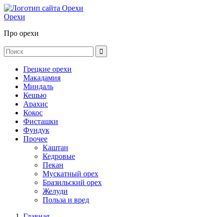
Орехи
Про орехи
Грецкие орехи
Макадамия
Миндаль
Кешью
Арахис
Кокос
Фисташки
Фундук
Прочее
Каштан
Кедровые
Пекан
Мускатный орех
Бразильский орех
Желуди
Польза и вред
Главная