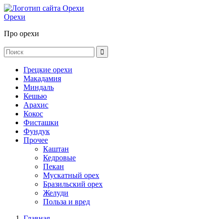
Орехи
Про орехи
Грецкие орехи
Макадамия
Миндаль
Кешью
Арахис
Кокос
Фисташки
Фундук
Прочее
Каштан
Кедровые
Пекан
Мускатный орех
Бразильский орех
Желуди
Польза и вред
Главная