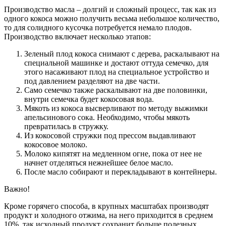
Производство масла – долгий и сложный процесс, так как из
одного кокоса можно получить весьма небольшое количество,
то для солидного кусочка потребуется немало плодов.
Производство включает несколько этапов:
Зеленый плод кокоса снимают с дерева, раскалывают на
специальной машинке и достают оттуда семечко, для
этого насаживают плод на специальное устройство и
под давлением разделяют на две части.
Само семечко также раскалывают на две половинки,
внутри семечка будет кокосовая вода.
Мякоть из кокоса высверливают по методу выжимки
апельсинового сока. Необходимо, чтобы мякоть
превратилась в стружку.
Из кокосовой стружки под прессом выдавливают
кокосовое молоко.
Молоко кипятят на медленном огне, пока от нее не
начнет отделяться нежнейшее белое масло.
После масло собирают и перекладывают в контейнеры.
Важно!
Кроме горячего способа, в крупных масштабах производят
продукт и холодного отжима, на него приходится в среднем
10%, так исходный продукт сохранит больше полезных