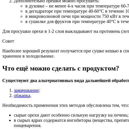
Дополнительно орешки можно просушить:
в духовке – не менее 4-х часов при температуре 60
в дегидраторе при температуре 40-60°С в течение 10
в микроволновой печи при мощности 750 кВт в тече
в сушилке для фруктов при температуре 40°С в тече
Для просушки орехи в 1-2 слоя выкладывают на противень (лот
Совет
Наиболее хороший результат получается при сушке кешью в сп
хранении в холодильнике.
Что ещё можно сделать с продуктом?
Существуют два альтернативных вида дальнейшей обрабо
замачивание
;
обжарка
.
Необходимость применения этих методов обусловлена тем, что:
сырые орехи дают особенно сильную нагрузку на печень;
в сырых ядрах содержатся ингибиторы (вещества, препя
пищеварения.