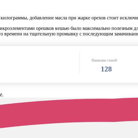
е килограммы, добавление масла при жарке орехов стоит исключи
микроэлементами орешков кешью было максимально полезным для
ного времени на тщательную промывку с последующим замачиван
Написано статей
128
ё.