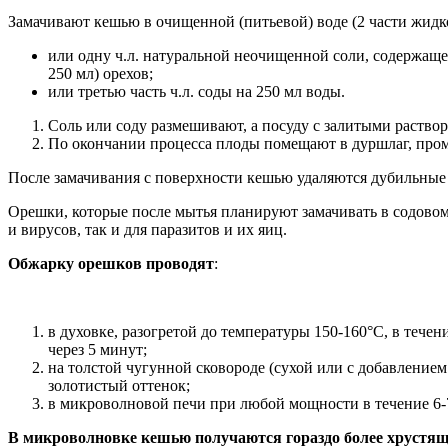
Замачивают кешью в очищенной (питьевой) воде (2 части жидкост
или одну ч.л. натуральной неочищенной соли, содержаще
250 мл) орехов;
или третью часть ч.л. соды на 250 мл воды.
Соль или соду размешивают, а посуду с залитыми раство
По окончании процесса плоды помещают в дуршлаг, пром
После замачивания с поверхности кешью удаляются дубильные 
Орешки, которые после мытья планируют замачивать в содовом 
и вирусов, так и для паразитов и их яиц.
Обжарку орешков проводят
:
в духовке, разогретой до температуры 150-160°С, в тече
через 5 минут;
на толстой чугунной сковороде (сухой или с добавление
золотистый оттенок;
в микроволновой печи при любой мощности в течение 6-7
В микроволновке кешью получаются гораздо более хрустя