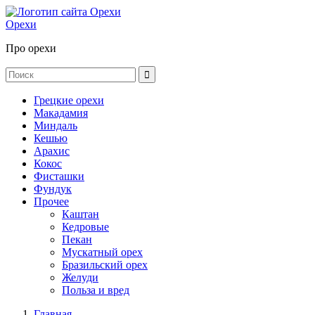
Орехи
Про орехи
Грецкие орехи
Макадамия
Миндаль
Кешью
Арахис
Кокос
Фисташки
Фундук
Прочее
Каштан
Кедровые
Пекан
Мускатный орех
Бразильский орех
Желуди
Польза и вред
Главная