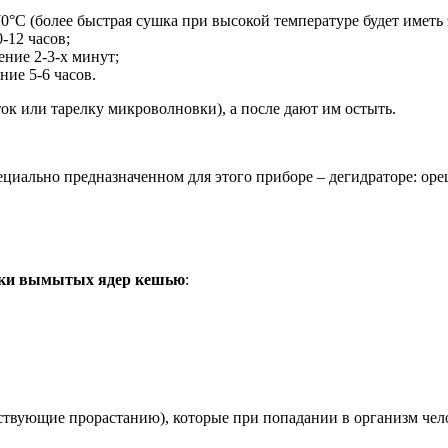
-70°С (более быстрая сушка при высокой температуре будет иметь
-12 часов;
ние 2-3-х минут;
ние 5-6 часов.
ок или тарелку микроволновки), а после дают им остыть.
ециально предназначенном для этого приборе – дегидраторе: ор
тки вымытых ядер кешью
:
тствующие прорастанию), которые при попадании в организм че