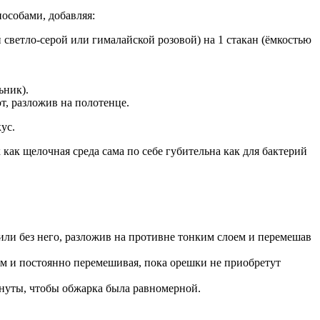
пособами, добавляя:
светло-серой или гималайской розовой) на 1 стакан (ёмкостью
ьник).
, разложив на полотенце.
ус.
как щелочная среда сама по себе губительна как для бактерий
 или без него, разложив на противне тонким слоем и перемешав
ем и постоянно перемешивая, пока орешки не приобретут
инуты, чтобы обжарка была равномерной.