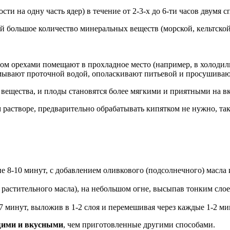
и на одну часть ядер) в течение от 2-3-х до 6-ти часов двумя с
й большое количество минеральных веществ (морской, кельтской 
ром орехами помещают в прохладное место (например, в холодил
ывают проточной водой, ополаскивают питьевой и просушивают
вещества, и плоды становятся более мягкими и приятными на вк
растворе, предварительно обрабатывать кипятком не нужно, так 
ние 8-10 минут, с добавлением оливкового (подсолнечного) масла
м растительного масла), на небольшом огне, высыпав тонким сло
 минут, выложив в 1-2 слоя и перемешивая через каждые 1-2 м
щими и вкусными
, чем приготовленные другими способами.